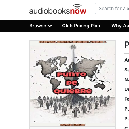
Browse
Club Pricing Plan
Why Au
P
A
S
N
U
F
P
P
C