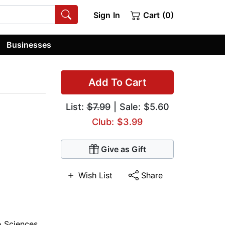
Sign In
Cart (0)
Businesses
Add To Cart
List:
$7.99
| Sale: $5.60
Club: $3.99
Give as Gift
Wish List
Share
e Sciences
,