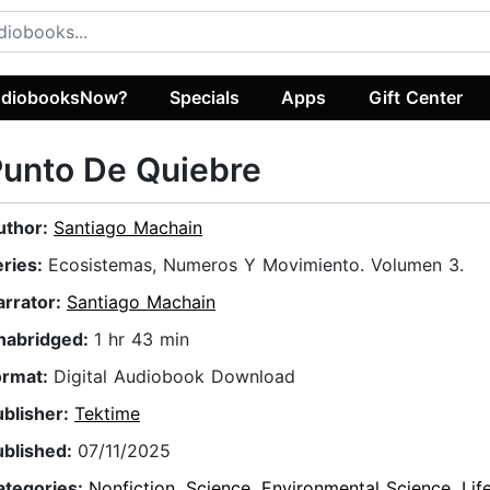
diobooksNow?
Specials
Apps
Gift Center
unto De Quiebre
uthor:
Santiago Machain
eries:
Ecosistemas, Numeros Y Movimiento. Volumen 3.
arrator:
Santiago Machain
nabridged:
1 hr 43 min
ormat:
Digital Audiobook Download
ublisher:
Tektime
ublished:
07/11/2025
ategories:
Nonfiction
,
Science
,
Environmental Science
,
Lif